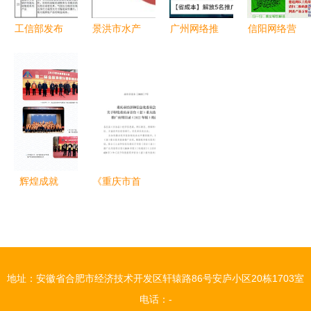
录
工信部发布
景洪市水产
广州网络推
信阳网络营
建材工业鼓
技术推广站
广外包 索
销推广 软
励推广应用
2017年度
牛科技如何
银科技助力
的技术和产
部门决算公
以技术驱动
河南网站品
品目录
开报告
营销革新
牌与技术双
（2016-
提升
2017年
本）助力行
辉煌成就
《重庆市首
业转型升级
水产技术推
台(套)重大
广三十年回
技术装备推
顾（第三期
广应用目录
体系建设
(2022年
地址：安徽省合肥市经济技术开发区轩辕路86号安庐小区20栋1703室
技术推广）
版)》技术
电话：-
推广分析