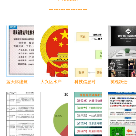
----------------
蓝天豚建筑
大兴区水产
科技信息时
英魂跃迁
反射保温隔
技术推广站
代 高效推
从超神力到
热涂料获官
的技术推广
广人工智能
商业星辰的
方认可，列
实践与成效
技术的战略
精话狂想
入湖南节能
与实践
产品推广目